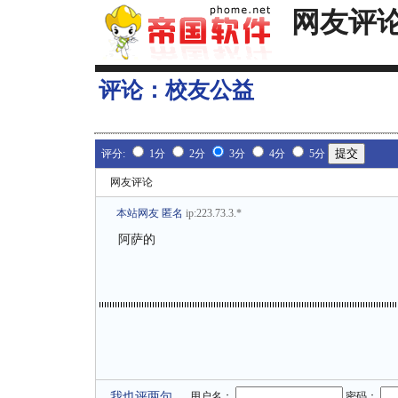
网友评
评论：
校友公益
评分:
1分
2分
3分
4分
5分
网友评论
本站网友 匿名
ip:223.73.3.*
阿萨的
我也评两句
用户名：
密码：